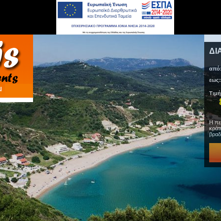
ΔΙ
από
εως:
Τιμή
Η πε
κράτ
βραδ