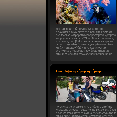
Μήπως ήρθε η ώρα να κάνετε κάτι το
πραγματικά ξεχωριστό?Να βρεθείτε κοντά σε
ένα τελείως διαφορετικό κόσμο γεμάτο χρώματα
και μαγευτικές εικόνες?Να έρθετε κοντά στους
[κατοίκους] του βυθού και να γίνεται ένα με το
υγρό στοιχείο?Αν λοιπόν έχετε μέσα σας έστω
και λίγη περιέργ??ιά για το πως είναι να
αναπνέετε υποβρύχιος δεν έχετε πάρα να
απευθυνθείτε στο www.corfudivingfunclub.gr
Ανακαλύψτε την όμορφη Κέρκυρα.
Αν θέλετε να γνωρίσετε το υπέροχο νησί της
Κέρκυρας με άνεση στυλ και ασφάλεια δεν έχετε
πάρα να ενοικιάστε το όχημα της επιλογή σας,το
οποίο εμείς θα κανονίσουμε να βρίσκεται στον