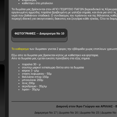
κλιματισμός
καθιστηκο στο μπαλκονι
Τα δωμάτια μας βρίσκονται στον ΑΓΙΟ ΓΕΩΡΓΕΙΟ ΠΑΓΩΝ βορειοδυτικά τις Κέρκυρα
οργανωμένη αμμώδης παράλια βραβευμένη με γαλάζια σημαία, και είναι μια από τις
νερά που βαθαίνουν σταδιακά. Ο συνδιασμος του πράσινου και της θάλασσας καθώς
περιοχή ιδανική για οικογενειακές διακοπες και ζευγάρια κάθε ηλικίας. Όλα τα διαμ
ΦΩΤΟΓΡΑΦΙΕΣ -- Διαμερισμα No 10
Το καθαρισμα
των δωματιον γινεται 2 φορες την εβδομαδα χωρις επιπλεων χρεωση
Εξω απο τα δωματια μας βρισκεται κηπος με καθιστηκο και ψησταρια.
Απο τα δωματια μας εχεται ευκολη προσβαση στα εξης σημεια.
παραλια 30 - μ
σουπερ μαρκετ εστιατωριο διπλα απο τα δωματια
ιατρειο 3 -χλμ
σταση λεφωρειου - 50μ
θαλλασια σπορ 150μ
μποουλινικ 200μ
τενις 200μ
αεροδρομιο - 35χλμ
λιμανι - 35χλμ
Διαμονή στον Άγιο Γεώργιο και ΑΡΙΛΛΑΣ - 
Διαμερισμα No 17
|
Δωματιο No 16
|
Δωματιο No 15
|
Δωματιο No