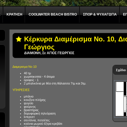
Σ
ΚΡΑΤΗΣΗ
COOLWATER BEACH BISTRO
ΣΠΟΡ & ΨΥΧΑΓΩΓΙΑ
Ε
Κέρκυρα Διαμέρισμα No. 10, Δι
Γεώργιος
ΔΙΑΜΟΝΗ, Σε ΑΓΙΟΣ ΓΕΩΡΓΙΟΣ
Διαμερισμα No 10
Σχέδιο
40 τμ
χωριτηκοτιτα - 4 άτομα
οροφος - 1
2 μπαλκόνια με θέα στη θάλασσα 7τμ και 3τμ.
ΥΠΗΡΕΣΙΕΣ
μπάνιο
κουζίνα πλήρης
ψυγείο
φούρνος
βραστήρας
δορυφορική τηλεόραση
ίντερνετ
σεντόνια, πετσέτες
κούνια μωρού έξτρα κρεβάτι