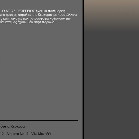
ς. Ο ΑΓΙΟΣ ΓΕΩΡΓΕΙΟΣ έχει μια πανέμορφη
 πιο ήσυχες παραλίες της Κέρκυρας με κρυστάλλινα
 και η οικογενειακή ατμόσφαιρα καθιστούν την
ερίσματα μας έχουν θέα στην παραλία.
.
Βόρεια Κέρκυρα
 12
|
Δωματιο No 11
|
Villa Μοναξιά