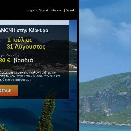
English
|
Slovak
|
German
|
Greek
ΑΜΟΝΗ στην Κέρκυρα
1 Ιούλιος
:
31 Αύγουστος
 για διαμονή:
80 €
βραδιά
λάτες μας έχουν την επιλογή μαζί με την
ηση του δωματίου, να κλείσουν πρωινό και
ινό στο εστιατόριο μας.