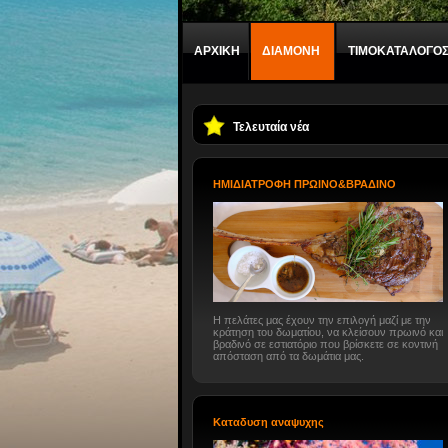
ΑΡΧΙΚΗ
ΔΙΑΜΟΝΗ
ΤΙΜΟΚΑΤΑΛΟΓΟ
Τελευταία νέα
HMIΔΙΑΤΡΟΦΗ ΠΡΩΙΝΟ&ΒΡΑΔΙΝΟ
Η πελάτες μας έχουν την επιλογή μαζί με την
κράτηση του δωματίου, να κλείσουν πρωινό και
βραδινό σε εστιατόριο που βρίσκετε σε κοντινή
απόσταση από τα δωμάτια μας.
Καταδυση αναψυχης