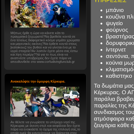
ΥΠΗΡΕΣΙΕΣ
μπάνιο
κουζίνα π
ψυγείο
φούρνος
Μήπως ήρθε η ώρα να κάνετε κάτι το
βραστήρα
πραγματικά ξεχωριστό?Να βρεθείτε κοντά σε
ένα τελείως διαφορετικό κόσμο γεμάτο χρώματα
δορυφορικ
και μαγευτικές εικόνες?Να έρθετε κοντά στους
[κατοίκους] του βυθού και να γίνεται ένα με το
ίντερνετ
υγρό στοιχείο?Αν λοιπόν έχετε μέσα σας έστω
και λίγη περιέργ??ιά για το πως είναι να
σεντόνια, 
αναπνέετε υποβρύχιος δεν έχετε πάρα να
κούνια μωρ
απευθυνθείτε στο www.corfudivingfunclub.gr
κλιματισμό
καθιστηκο
Ανακαλύψτε την όμορφη Κέρκυρα.
Τα δωμάτια μας
Κέρκυρας. Ο Α
παράλια βραβευμ
παραλίες της Κ
συνδιασμος του
ατμόσφαιρα καθι
Αν θέλετε να γνωρίσετε το υπέροχο νησί της
ζευγάρια κάθε η
Κέρκυρας με άνεση στυλ και ασφάλεια δεν έχετε
πάρα να ενοικιάστε το όχημα της επιλογή σας,το
οποίο εμείς θα κανονίσουμε να βρίσκεται στον