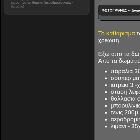
χώρο που επιθυμείτε (αεροδρόμιο-λιμάνι-
δωμάτια)
ΦΩΤΟΓΡΑΦΙΕΣ -- Δωμα
Το καθαρισμα
τ
χρεωση.
Εξω απο τα δωμ
Απο τα δωματια
παραλια 30
σουπερ μαρ
ιατρειο 3 -
σταση λεφω
θαλλασια 
μποουλινι
τενις 200μ
αεροδρομιο
λιμανι - 35