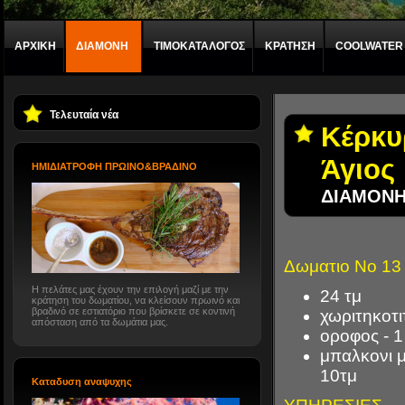
ΑΡΧΙΚΗ
ΔΙΑΜΟΝΗ
ΤΙΜΟΚΑΤΑΛΟΓΟΣ
ΚΡΑΤΗΣΗ
COOLWATER
Τελευταία νέα
Κέρκυ
Άγιος
HMIΔΙΑΤΡΟΦΗ ΠΡΩΙΝΟ&ΒΡΑΔΙΝΟ
ΔΙΑΜΟΝΗ,
Δωματιο No 13
Η πελάτες μας έχουν την επιλογή μαζί με την
24 τμ
κράτηση του δωματίου, να κλείσουν πρωινό και
βραδινό σε εστιατόριο που βρίσκετε σε κοντινή
χωριτηκοτι
απόσταση από τα δωμάτια μας.
οροφος - 1
μπαλκονι 
10τμ
Καταδυση αναψυχης