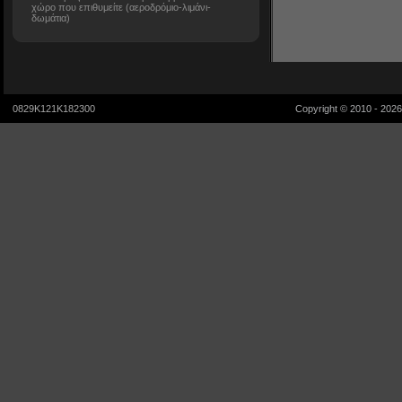
χώρο που επιθυμείτε (αεροδρόμιο-λιμάνι-
δωμάτια)
0829K121K182300
Copyright © 2010 - 202