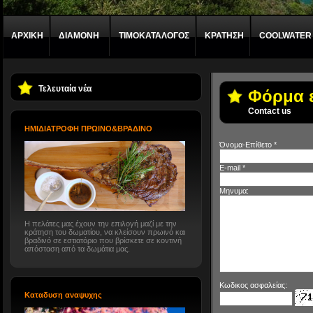
ΑΡΧΙΚΗ
ΔΙΑΜΟΝΗ
ΤΙΜΟΚΑΤΑΛΟΓΟΣ
ΚΡΑΤΗΣΗ
COOLWATER
Τελευταία νέα
Φόρμα ε
Contact us
HMIΔΙΑΤΡΟΦΗ ΠΡΩΙΝΟ&ΒΡΑΔΙΝΟ
Όνομα-Επίθετο *
E-mail *
Μηνυμα:
Η πελάτες μας έχουν την επιλογή μαζί με την
κράτηση του δωματίου, να κλείσουν πρωινό και
βραδινό σε εστιατόριο που βρίσκετε σε κοντινή
απόσταση από τα δωμάτια μας.
Κωδικος ασφαλείας:
Καταδυση αναψυχης