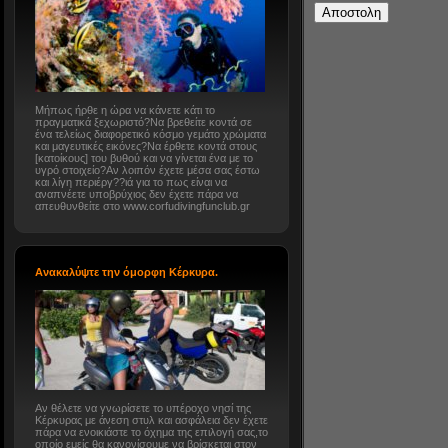
Μήπως ήρθε η ώρα να κάνετε κάτι το
πραγματικά ξεχωριστό?Να βρεθείτε κοντά σε
ένα τελείως διαφορετικό κόσμο γεμάτο χρώματα
και μαγευτικές εικόνες?Να έρθετε κοντά στους
[κατοίκους] του βυθού και να γίνεται ένα με το
υγρό στοιχείο?Αν λοιπόν έχετε μέσα σας έστω
και λίγη περιέργ??ιά για το πως είναι να
αναπνέετε υποβρύχιος δεν έχετε πάρα να
απευθυνθείτε στο www.corfudivingfunclub.gr
Ανακαλύψτε την όμορφη Κέρκυρα.
Αν θέλετε να γνωρίσετε το υπέροχο νησί της
Κέρκυρας με άνεση στυλ και ασφάλεια δεν έχετε
πάρα να ενοικιάστε το όχημα της επιλογή σας,το
οποίο εμείς θα κανονίσουμε να βρίσκεται στον